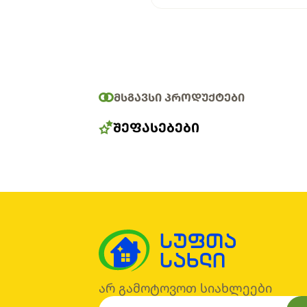
ᲛᲡᲒᲐᲕᲡᲘ ᲞᲠᲝᲓᲣᲥᲢᲔᲑᲘ
ᲨᲔᲤᲐᲡᲔᲑᲔᲑᲘ
არ გამოტოვოთ სიახლეები