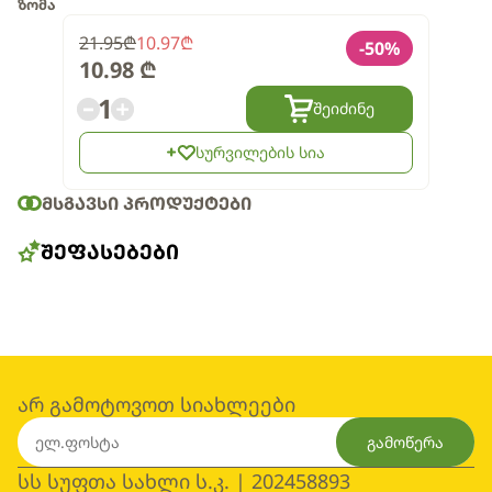
ზომა
21.95
₾
10.97
₾
-
50
%
10.98
₾
1
შეიძინე
სურვილების სია
ᲛᲡᲒᲐᲕᲡᲘ ᲞᲠᲝᲓᲣᲥᲢᲔᲑᲘ
ᲨᲔᲤᲐᲡᲔᲑᲔᲑᲘ
არ გამოტოვოთ სიახლეები
გამოწერა
სს სუფთა სახლი ს.კ. | 202458893