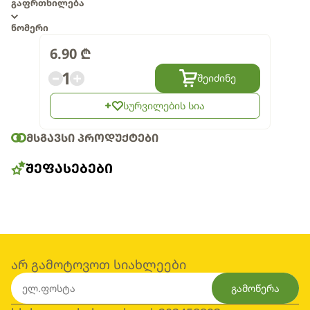
გაფრთხილება
ნომერი
6.90
₾
1
შეიძინე
სურვილების სია
ᲛᲡᲒᲐᲕᲡᲘ ᲞᲠᲝᲓᲣᲥᲢᲔᲑᲘ
ᲨᲔᲤᲐᲡᲔᲑᲔᲑᲘ
არ გამოტოვოთ სიახლეები
გამოწერა