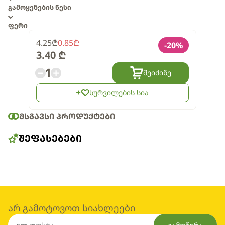
გამოყენების წესი
ფერი
4.25
₾
0.85
₾
-
20
%
3.40
₾
1
შეიძინე
სურვილების სია
ᲛᲡᲒᲐᲕᲡᲘ ᲞᲠᲝᲓᲣᲥᲢᲔᲑᲘ
ᲨᲔᲤᲐᲡᲔᲑᲔᲑᲘ
არ გამოტოვოთ სიახლეები