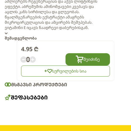
აძლიერებს რეგენერაციას და აქვს ლიფტინგის
ეფექტი. აბრეშუმის ამინომჟავები კვებავს და
აცლის კანს სირბილესა და გლუვობას.
წყალმცენარეების ექსტრაქტი ამაგრებს
მიკროცირკულაციას და ამცირებს შეშუპებას.
ვიტამინი E იცავს ნაადრევი დაბერებისგან.
შემადგენლობა
4.95
₾
0
შეიძინე
სურვილების სია
ᲛᲡᲒᲐᲕᲡᲘ ᲞᲠᲝᲓᲣᲥᲢᲔᲑᲘ
ᲨᲔᲤᲐᲡᲔᲑᲔᲑᲘ