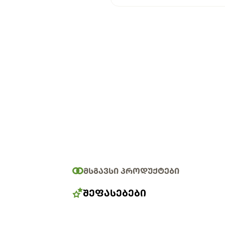
ᲛᲡᲒᲐᲕᲡᲘ ᲞᲠᲝᲓᲣᲥᲢᲔᲑᲘ
ᲨᲔᲤᲐᲡᲔᲑᲔᲑᲘ