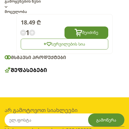
გამოყენების წესი
მოცულობა
18.49
₾
1
შეიძინე
სურვილების სია
ᲛᲡᲒᲐᲕᲡᲘ ᲞᲠᲝᲓᲣᲥᲢᲔᲑᲘ
ᲨᲔᲤᲐᲡᲔᲑᲔᲑᲘ
არ გამოტოვოთ სიახლეები
გამოწერა