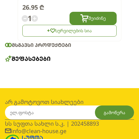
26.95
₾
1
შეიძინე
სურვილების სია
ᲛᲡᲒᲐᲕᲡᲘ ᲞᲠᲝᲓᲣᲥᲢᲔᲑᲘ
ᲨᲔᲤᲐᲡᲔᲑᲔᲑᲘ
არ გამოტოვოთ სიახლეები
გამოწერა
სს სუფთა სახლი ს.კ. | 202458893
info@clean-house.ge