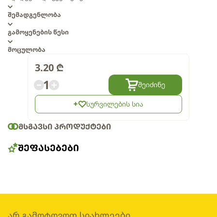
შემადგენლობა
გამოყენების წესი
მოცულობა
3.20
₾
1
შეიძინე
სურვილების სია
ᲛᲡᲒᲐᲕᲡᲘ ᲞᲠᲝᲓᲣᲥᲢᲔᲑᲘ
ᲨᲔᲤᲐᲡᲔᲑᲔᲑᲘ
არ გამოტოვოთ სიახლეები