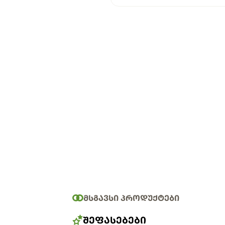
ᲛᲡᲒᲐᲕᲡᲘ ᲞᲠᲝᲓᲣᲥᲢᲔᲑᲘ
ᲨᲔᲤᲐᲡᲔᲑᲔᲑᲘ