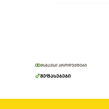
ᲛᲡᲒᲐᲕᲡᲘ ᲞᲠᲝᲓᲣᲥᲢᲔᲑᲘ
ᲨᲔᲤᲐᲡᲔᲑᲔᲑᲘ