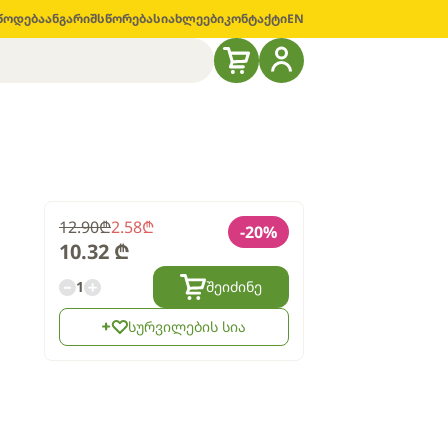
წოდება
ანგარიშსწორება
სიახლეები
კონტაქტი
EN
12.90
₾
2.58
₾
-
20
%
10.32
₾
1
შეიძინე
სურვილების სია