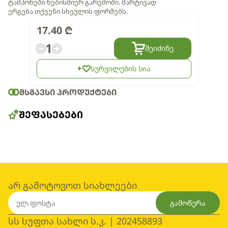
ტამპონები ნებისმიერ გარემოში. მარტივად
ერგება თქვენი სხეულის ფორმებს.
17.40
₾
1
შეიძინე
სურვილების სია
ᲛᲡᲒᲐᲕᲡᲘ ᲞᲠᲝᲓᲣᲥᲢᲔᲑᲘ
ᲨᲔᲤᲐᲡᲔᲑᲔᲑᲘ
არ გამოტოვოთ სიახლეები
გამოწერა
სს სუფთა სახლი ს.კ. | 202458893