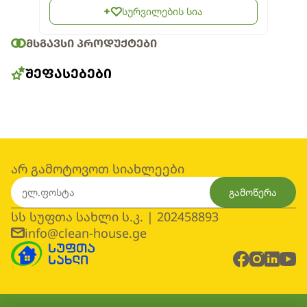
სურვილების სია
ᲛᲡᲒᲐᲕᲡᲘ ᲞᲠᲝᲓᲣᲥᲢᲔᲑᲘ
ᲨᲔᲤᲐᲡᲔᲑᲔᲑᲘ
არ გამოტოვოთ სიახლეები
გამოწერა
სს სუფთა სახლი ს.კ. | 202458893
info@clean-house.ge