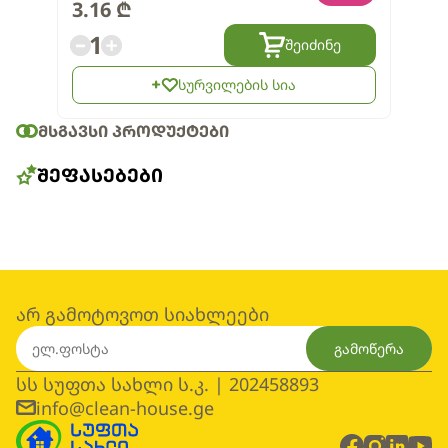
3.16
₾
1
შეიძინე
სურვილების სია
ᲛᲡᲒᲐᲕᲡᲘ ᲞᲠᲝᲓᲣᲥᲢᲔᲑᲘ
ᲨᲔᲤᲐᲡᲔᲑᲔᲑᲘ
არ გამოტოვოთ სიახლეები
გამოწერა
სს სუფთა სახლი ს.კ. | 202458893
info@clean-house.ge