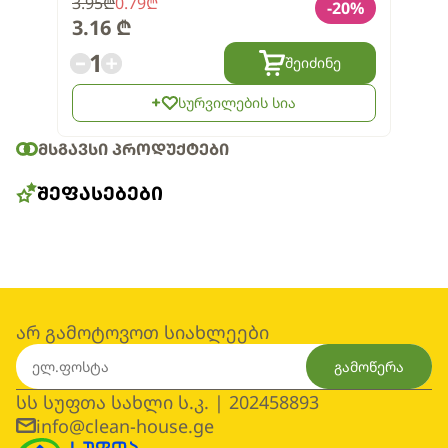
3.95
₾
0.79
₾
-
20
%
3.16
₾
1
შეიძინე
სურვილების სია
ᲛᲡᲒᲐᲕᲡᲘ ᲞᲠᲝᲓᲣᲥᲢᲔᲑᲘ
ᲨᲔᲤᲐᲡᲔᲑᲔᲑᲘ
არ გამოტოვოთ სიახლეები
გამოწერა
სს სუფთა სახლი ს.კ. | 202458893
info@clean-house.ge