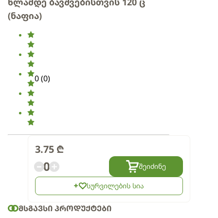
წლამდე ბავშვებისთვის 120 ც
(ნაფია)
0
(
0
)
3.75
₾
0
შეიძინე
სურვილების სია
ᲛᲡᲒᲐᲕᲡᲘ ᲞᲠᲝᲓᲣᲥᲢᲔᲑᲘ