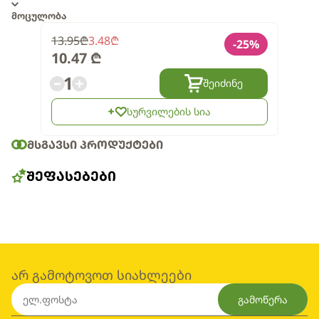
მოცულობა
13.95
₾
3.48
₾
-
25
%
10.47
₾
1
შეიძინე
სურვილების სია
ᲛᲡᲒᲐᲕᲡᲘ ᲞᲠᲝᲓᲣᲥᲢᲔᲑᲘ
ᲨᲔᲤᲐᲡᲔᲑᲔᲑᲘ
არ გამოტოვოთ სიახლეები
გამოწერა