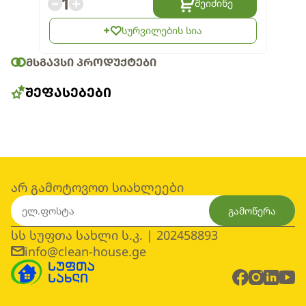
1
შეიძინე
სურვილების სია
ᲛᲡᲒᲐᲕᲡᲘ ᲞᲠᲝᲓᲣᲥᲢᲔᲑᲘ
ᲨᲔᲤᲐᲡᲔᲑᲔᲑᲘ
არ გამოტოვოთ სიახლეები
გამოწერა
სს სუფთა სახლი ს.კ. | 202458893
info@clean-house.ge