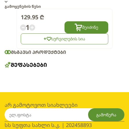
გამოყენების წესი
129.95
₾
1
შეიძინე
სურვილების სია
ᲛᲡᲒᲐᲕᲡᲘ ᲞᲠᲝᲓᲣᲥᲢᲔᲑᲘ
ᲨᲔᲤᲐᲡᲔᲑᲔᲑᲘ
არ გამოტოვოთ სიახლეები
გამოწერა
სს სუფთა სახლი ს.კ. | 202458893