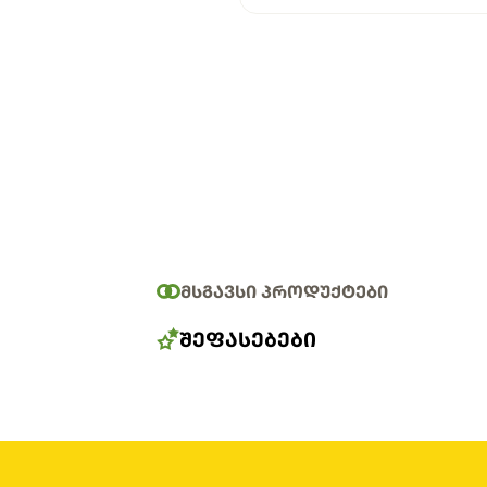
ᲛᲡᲒᲐᲕᲡᲘ ᲞᲠᲝᲓᲣᲥᲢᲔᲑᲘ
ᲨᲔᲤᲐᲡᲔᲑᲔᲑᲘ