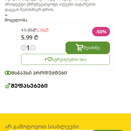
პროდუქტი უზრუნველყოფს თქვენი პატარების
დაცვას ნებისმიერ დროს.
მოცულობა
11.95
₾
5.96
₾
-
50
%
5.99
₾
1
შეიძინე
სურვილების სია
ᲛᲡᲒᲐᲕᲡᲘ ᲞᲠᲝᲓᲣᲥᲢᲔᲑᲘ
ᲨᲔᲤᲐᲡᲔᲑᲔᲑᲘ
არ გამოტოვოთ სიახლეები