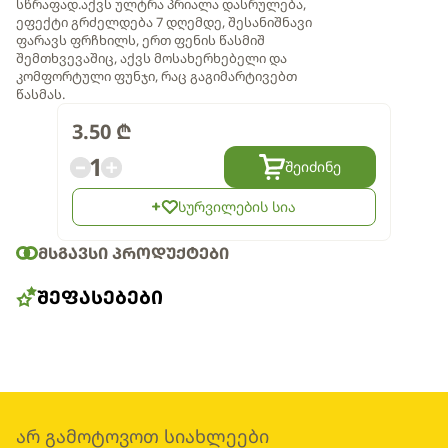
სწრაფად.აქვს ულტრა პრიალა დასრულება,
ეფექტი გრძელდება 7 დღემდე, შესანიშნავი
ფარავს ფრჩხილს, ერთ ფენის წასმიშ
შემთხვევაშიც, აქვს მოსახერხებელი და
კომფორტული ფუნჯი, რაც გაგიმარტივებთ
წასმას.
3.50
₾
1
შეიძინე
სურვილების სია
ᲛᲡᲒᲐᲕᲡᲘ ᲞᲠᲝᲓᲣᲥᲢᲔᲑᲘ
ᲨᲔᲤᲐᲡᲔᲑᲔᲑᲘ
არ გამოტოვოთ სიახლეები