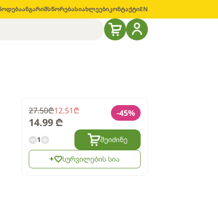
წოდება
ანგარიშსწორება
სიახლეები
კონტაქტი
EN
27.50
₾
12.51
₾
-
45
%
14.99
₾
1
შეიძინე
სურვილების სია