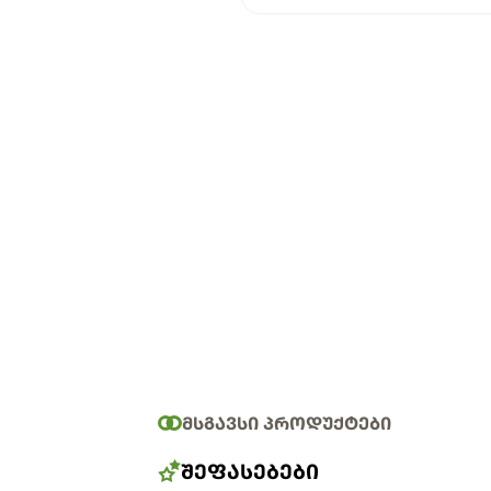
ᲛᲡᲒᲐᲕᲡᲘ ᲞᲠᲝᲓᲣᲥᲢᲔᲑᲘ
ᲨᲔᲤᲐᲡᲔᲑᲔᲑᲘ