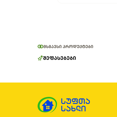
ᲛᲡᲒᲐᲕᲡᲘ ᲞᲠᲝᲓᲣᲥᲢᲔᲑᲘ
ᲨᲔᲤᲐᲡᲔᲑᲔᲑᲘ