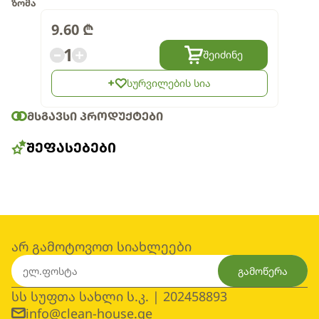
ზომა
9.60
₾
1
შეიძინე
სურვილების სია
ᲛᲡᲒᲐᲕᲡᲘ ᲞᲠᲝᲓᲣᲥᲢᲔᲑᲘ
ᲨᲔᲤᲐᲡᲔᲑᲔᲑᲘ
არ გამოტოვოთ სიახლეები
გამოწერა
სს სუფთა სახლი ს.კ. | 202458893
info@clean-house.ge