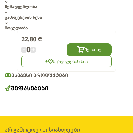
შემადგენლობა
გამოყენების წესი
მოცულობა
22.80
₾
0
შეიძინე
სურვილების სია
ᲛᲡᲒᲐᲕᲡᲘ ᲞᲠᲝᲓᲣᲥᲢᲔᲑᲘ
ᲨᲔᲤᲐᲡᲔᲑᲔᲑᲘ
არ გამოტოვოთ სიახლეები