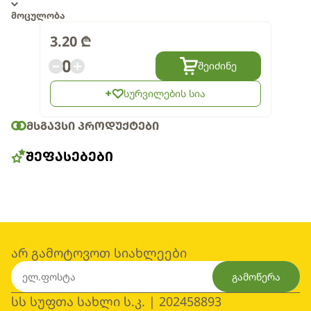
მოცულობა
3.20
₾
0
შეიძინე
სურვილების სია
ᲛᲡᲒᲐᲕᲡᲘ ᲞᲠᲝᲓᲣᲥᲢᲔᲑᲘ
ᲨᲔᲤᲐᲡᲔᲑᲔᲑᲘ
არ გამოტოვოთ სიახლეები
გამოწერა
სს სუფთა სახლი ს.კ. | 202458893