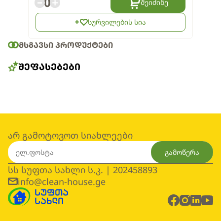
0
შეიძინე
სურვილების სია
ᲛᲡᲒᲐᲕᲡᲘ ᲞᲠᲝᲓᲣᲥᲢᲔᲑᲘ
ᲨᲔᲤᲐᲡᲔᲑᲔᲑᲘ
არ გამოტოვოთ სიახლეები
გამოწერა
სს სუფთა სახლი ს.კ. | 202458893
info@clean-house.ge