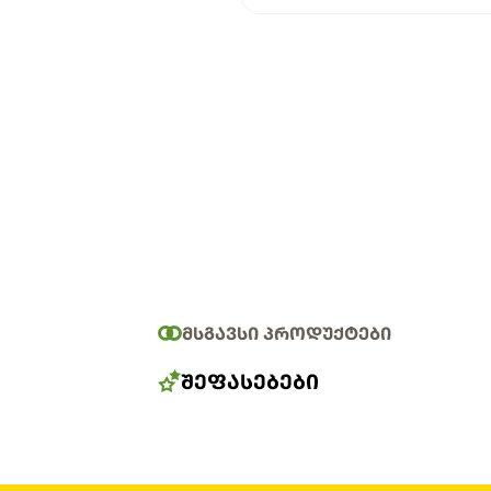
ᲛᲡᲒᲐᲕᲡᲘ ᲞᲠᲝᲓᲣᲥᲢᲔᲑᲘ
ᲨᲔᲤᲐᲡᲔᲑᲔᲑᲘ