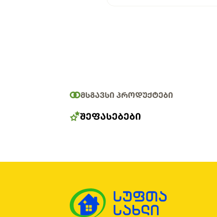
ᲛᲡᲒᲐᲕᲡᲘ ᲞᲠᲝᲓᲣᲥᲢᲔᲑᲘ
ᲨᲔᲤᲐᲡᲔᲑᲔᲑᲘ