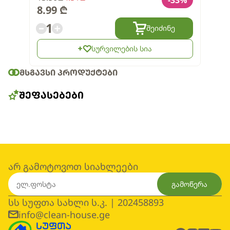
-
33
%
8.99
₾
1
შეიძინე
სურვილების სია
ᲛᲡᲒᲐᲕᲡᲘ ᲞᲠᲝᲓᲣᲥᲢᲔᲑᲘ
ᲨᲔᲤᲐᲡᲔᲑᲔᲑᲘ
არ გამოტოვოთ სიახლეები
გამოწერა
სს სუფთა სახლი ს.კ. | 202458893
info@clean-house.ge