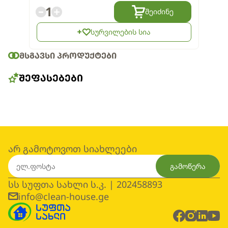
1
შეიძინე
სურვილების სია
ᲛᲡᲒᲐᲕᲡᲘ ᲞᲠᲝᲓᲣᲥᲢᲔᲑᲘ
ᲨᲔᲤᲐᲡᲔᲑᲔᲑᲘ
არ გამოტოვოთ სიახლეები
გამოწერა
სს სუფთა სახლი ს.კ. | 202458893
info@clean-house.ge