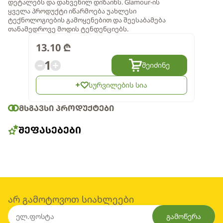
დეტალებს და დახვეწილ დიზაინს. Glamour-ის
ყველა პროდუქტი იწარმოება უახლესი
ტექნოლოგიების გამოყენებით და შეესაბამება
თანამედროვე მოდის ტენდენციებს.
13.10
₾
1
შეიძინე
სურვილების სია
ᲛᲡᲒᲐᲕᲡᲘ ᲞᲠᲝᲓᲣᲥᲢᲔᲑᲘ
ᲨᲔᲤᲐᲡᲔᲑᲔᲑᲘ
არ გამოტოვოთ სიახლეები
გამოწერა