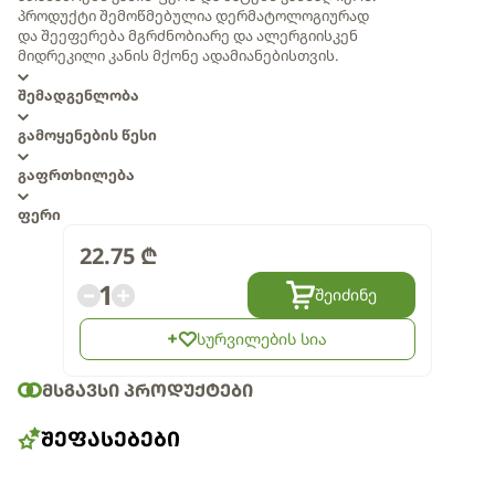
პროდუქტი შემოწმებულია დერმატოლოგიურად
და შეეფერება მგრძნობიარე და ალერგიისკენ
მიდრეკილი კანის მქონე ადამიანებისთვის.
შემადგენლობა
გამოყენების წესი
გაფრთხილება
ფერი
22.75
₾
1
შეიძინე
სურვილების სია
ᲛᲡᲒᲐᲕᲡᲘ ᲞᲠᲝᲓᲣᲥᲢᲔᲑᲘ
ᲨᲔᲤᲐᲡᲔᲑᲔᲑᲘ