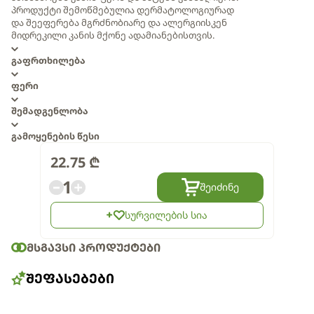
პროდუქტი შემოწმებულია დერმატოლოგიურად
და შეეფერება მგრძნობიარე და ალერგიისკენ
მიდრეკილი კანის მქონე ადამიანებისთვის.
გაფრთხილება
ფერი
შემადგენლობა
გამოყენების წესი
22.75
₾
1
შეიძინე
სურვილების სია
ᲛᲡᲒᲐᲕᲡᲘ ᲞᲠᲝᲓᲣᲥᲢᲔᲑᲘ
ᲨᲔᲤᲐᲡᲔᲑᲔᲑᲘ