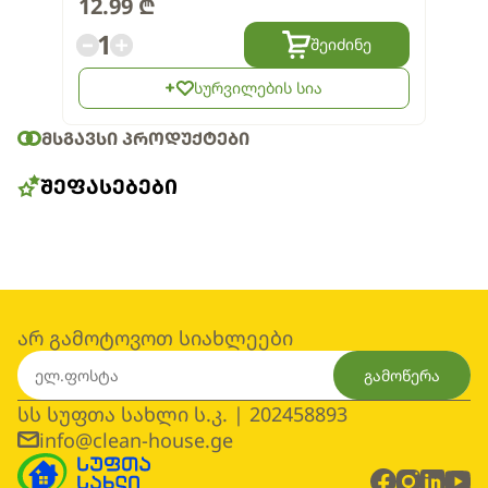
12.99
₾
1
შეიძინე
სურვილების სია
ᲛᲡᲒᲐᲕᲡᲘ ᲞᲠᲝᲓᲣᲥᲢᲔᲑᲘ
ᲨᲔᲤᲐᲡᲔᲑᲔᲑᲘ
არ გამოტოვოთ სიახლეები
გამოწერა
სს სუფთა სახლი ს.კ. | 202458893
info@clean-house.ge