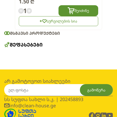
1.50
₾
1
შეიძინე
სურვილების სია
ᲛᲡᲒᲐᲕᲡᲘ ᲞᲠᲝᲓᲣᲥᲢᲔᲑᲘ
ᲨᲔᲤᲐᲡᲔᲑᲔᲑᲘ
არ გამოტოვოთ სიახლეები
გამოწერა
სს სუფთა სახლი ს.კ. | 202458893
info@clean-house.ge