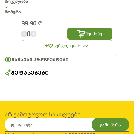
მოცულობა
ნომერი
39.90
₾
0
შეიძინე
სურვილების სია
ᲛᲡᲒᲐᲕᲡᲘ ᲞᲠᲝᲓᲣᲥᲢᲔᲑᲘ
ᲨᲔᲤᲐᲡᲔᲑᲔᲑᲘ
არ გამოტოვოთ სიახლეები
გამოწერა