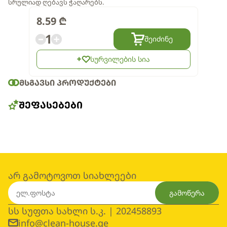
სრულიად ღებავს ჭაღარებს.
8.59
₾
1
შეიძინე
სურვილების სია
ᲛᲡᲒᲐᲕᲡᲘ ᲞᲠᲝᲓᲣᲥᲢᲔᲑᲘ
ᲨᲔᲤᲐᲡᲔᲑᲔᲑᲘ
არ გამოტოვოთ სიახლეები
გამოწერა
სს სუფთა სახლი ს.კ. | 202458893
info@clean-house.ge