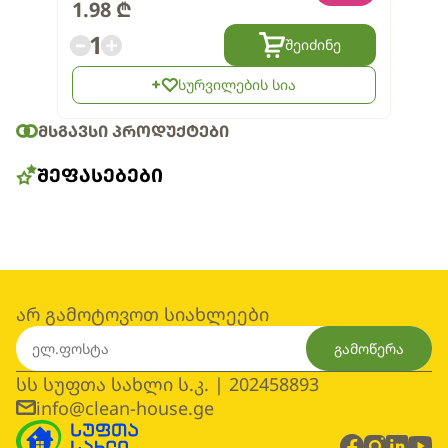
1.98
₾
1
შეიძინე
სურვილების სია
ᲛᲡᲒᲐᲕᲡᲘ ᲞᲠᲝᲓᲣᲥᲢᲔᲑᲘ
ᲨᲔᲤᲐᲡᲔᲑᲔᲑᲘ
არ გამოტოვოთ სიახლეები
გამოწერა
სს სუფთა სახლი ს.კ. | 202458893
info@clean-house.ge