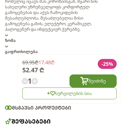
რომელიც იცავს მას კოროზიისგან. მყარი ხის
სახელური უზრუნველყოფს კომფორტულ
გამოყენებას და აქვს ჩამოკიდების
შესაძლებლობა. შესაძლებელია მისი
გამოყენება გაზის, ელექტრო, კერამიკულ,
ჰალოგენურ და ინდუქციურ ქურებზე.
ზომა
გაფრთხილება
69.95
₾
17.48
₾
-
25
%
52.47
₾
1
შეიძინე
სურვილების სია
ᲛᲡᲒᲐᲕᲡᲘ ᲞᲠᲝᲓᲣᲥᲢᲔᲑᲘ
ᲨᲔᲤᲐᲡᲔᲑᲔᲑᲘ