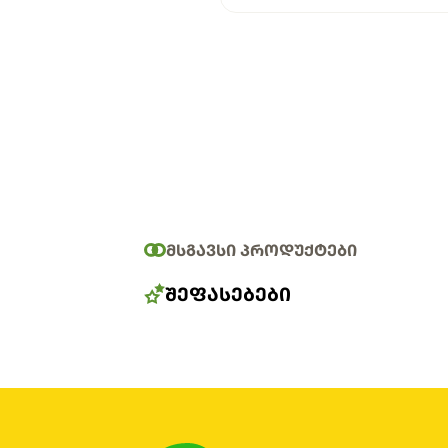
ᲛᲡᲒᲐᲕᲡᲘ ᲞᲠᲝᲓᲣᲥᲢᲔᲑᲘ
ᲨᲔᲤᲐᲡᲔᲑᲔᲑᲘ