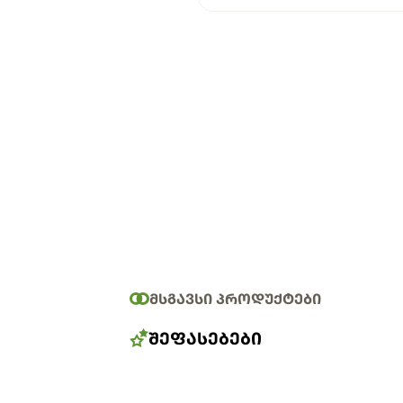
ᲛᲡᲒᲐᲕᲡᲘ ᲞᲠᲝᲓᲣᲥᲢᲔᲑᲘ
ᲨᲔᲤᲐᲡᲔᲑᲔᲑᲘ