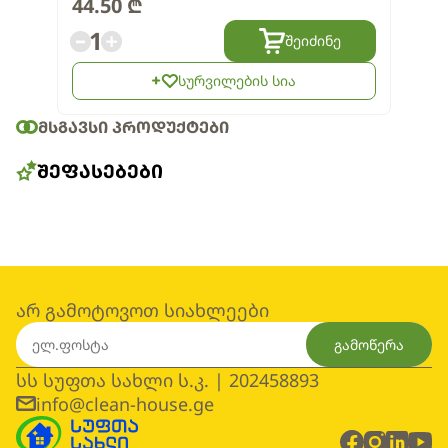
44.50
₾
1
შეიძინე
სურვილების სია
ᲛᲡᲒᲐᲕᲡᲘ ᲞᲠᲝᲓᲣᲥᲢᲔᲑᲘ
ᲨᲔᲤᲐᲡᲔᲑᲔᲑᲘ
არ გამოტოვოთ სიახლეები
გამოწერა
სს სუფთა სახლი ს.კ. | 202458893
info@clean-house.ge