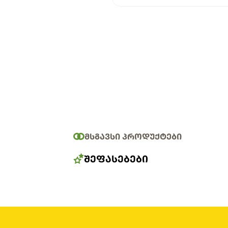
ᲛᲡᲒᲐᲕᲡᲘ ᲞᲠᲝᲓᲣᲥᲢᲔᲑᲘ
ᲨᲔᲤᲐᲡᲔᲑᲔᲑᲘ