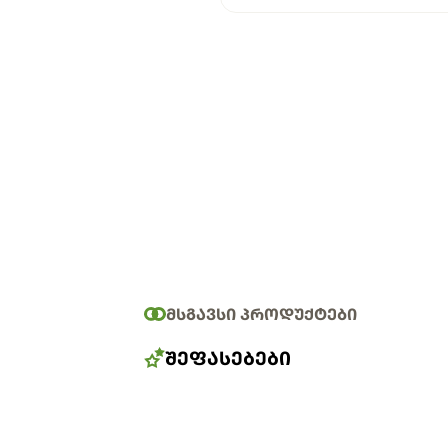
ᲛᲡᲒᲐᲕᲡᲘ ᲞᲠᲝᲓᲣᲥᲢᲔᲑᲘ
ᲨᲔᲤᲐᲡᲔᲑᲔᲑᲘ