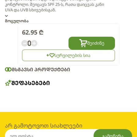
კონტროლი. შეიცავს SPF 25-ს, რათა დაიცვას კანი
UVA და UVB სხივებისგან.
მოცულობა
62.95
₾
0
შეიძინე
სურვილების სია
ᲛᲡᲒᲐᲕᲡᲘ ᲞᲠᲝᲓᲣᲥᲢᲔᲑᲘ
ᲨᲔᲤᲐᲡᲔᲑᲔᲑᲘ
არ გამოტოვოთ სიახლეები
გამოწერა