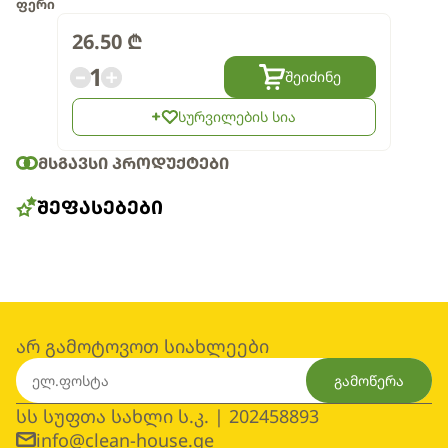
ფერი
26.50
₾
1
შეიძინე
სურვილების სია
ᲛᲡᲒᲐᲕᲡᲘ ᲞᲠᲝᲓᲣᲥᲢᲔᲑᲘ
ᲨᲔᲤᲐᲡᲔᲑᲔᲑᲘ
არ გამოტოვოთ სიახლეები
გამოწერა
სს სუფთა სახლი ს.კ. | 202458893
info@clean-house.ge