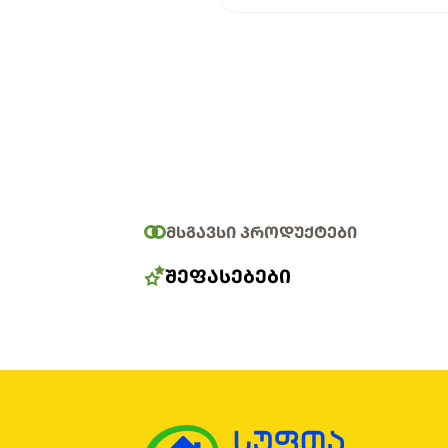
ᲛᲡᲒᲐᲕᲡᲘ ᲞᲠᲝᲓᲣᲥᲢᲔᲑᲘ
ᲨᲔᲤᲐᲡᲔᲑᲔᲑᲘ