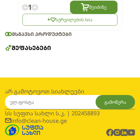
1
შეიძინე
სურვილების სია
ᲛᲡᲒᲐᲕᲡᲘ ᲞᲠᲝᲓᲣᲥᲢᲔᲑᲘ
ᲨᲔᲤᲐᲡᲔᲑᲔᲑᲘ
არ გამოტოვოთ სიახლეები
გამოწერა
სს სუფთა სახლი ს.კ. | 202458893
info@clean-house.ge